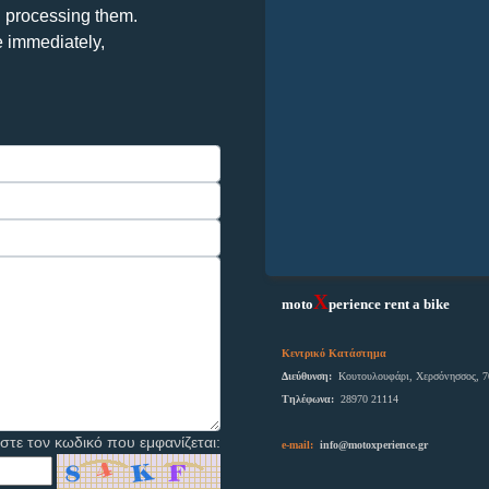
n processing them.
e immediately,
X
moto
perience rent a bike
Κεντρικό Κατάστημα
Διεύθυνση:
Κουτουλουφάρι, Χερσόνησσος, 7
Tηλέφωνα:
28970 21114
τε τον κωδικό που εμφανίζεται:
e-mail:
info@motoxperience.gr